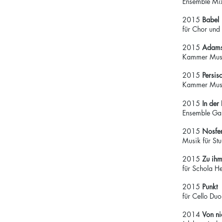
Ensemble Mix
2015
Babel
für Chor und
2015
Adams
Kammer Musi
2015
Persis
Kammer Mus
2015
In de
Ensemble Ga
2015
Nosfe
Musik für Stu
2015
Zu ih
für Schola H
2015
Punkt
für Cello Duo
2014
Von n