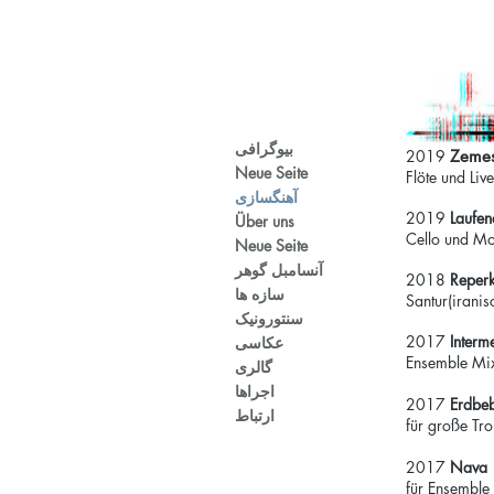
بیوگرافی
2019
Zemes
Neue Seite
Flöte und Liv
آهنگسازی
2019
Laufe
Über uns
Cello und Moppy (mu
Neue Seite
آنسامبل گوهر
2018
Reper
سازه ها
Santur(iranis
سنتورونیک
2017
Interme
عکاسی
Ensemble Mix
گالری
اجراها
2017
Erdbe
ارتباط
für große Tr
2017
Nava
für Ensemble