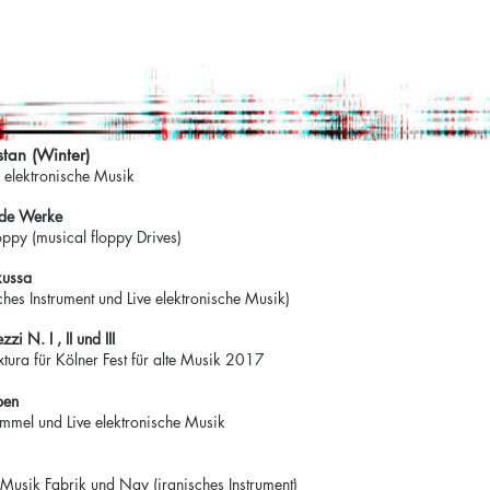
tan (Winter)
e elektronische Musik
nde Werke
sical floppy Drives​​​​​​)​​​​​​​​​​​​​​​
kussa
ches Instrument und Live elektronische Musik)
zzi N. I , II und III
tura für Kölner Fest für alte Musik 2017
ben
ommel und Live elektronische Musik
 Musik Fabrik und Nay (iranisches Instrument)