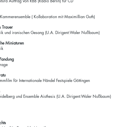
tura Auftrag von RBB (Radio Berlin) für CD
 Kammerensemble ( Kollaboration mit Maximillian Guth)
 Trauer
k und iranischen Gesang (U.A. Dirigent:Waler Nußbaum)
che Miniaturen
ik
r Fandung
rage
ratu
mmfilm für Internationale Händel Festspiele Göttingen
m
eidelberg und Ensemble Aisthesis (U.A. Dirigent:Waler Nußbaum)
ichts