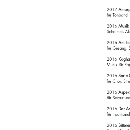
2017
Amor
für Tonband
2016
Musik 
Schalmei, Ak
2016
Am Fen
für Gesang, S
2016
Kaghaz
Musik für Pa
2016
Sarie 
für Chor, Str
2016
Aspek
für Santur un
2016
Dar A
für tradition
2016
Bitter