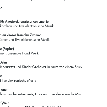
ph
für Akustelektrenaissancetrumente
kordeon und Live elektronische Musik
ster dieses fremden Zimmer
antur und Live elektronische Musik
 (Papier)
pier , Ensemble Hand Werk
Gelin
eichquartett und Kinder-Orchester in raum von einem Stück
te
d live elektronische Musik
staneh
elle iranische Instrumente, Chor und Live elektronische Musik
er Wein