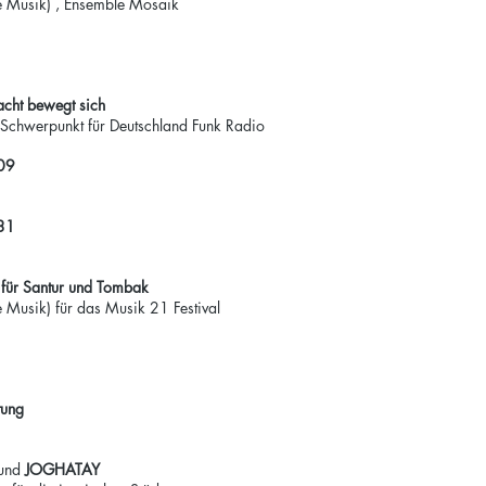
he Musik) , Ensemble Mosaik
b
cht bewegt sich
 Schwerpunkt für Deutschland Funk Radio
09
31
 für Santur und Tombak
e Musik) für das Musik 21 Festival
ung
und
JOGHATAY